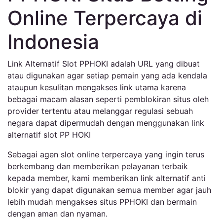
Online Terpercaya di
Indonesia
Link Alternatif Slot PPHOKI adalah URL yang dibuat
atau digunakan agar setiap pemain yang ada kendala
ataupun kesulitan mengakses link utama karena
bebagai macam alasan seperti pemblokiran situs oleh
provider tertentu atau melanggar regulasi sebuah
negara dapat dipermudah dengan menggunakan link
alternatif slot PP HOKI
Sebagai agen slot online terpercaya yang ingin terus
berkembang dan memberikan pelayanan terbaik
kepada member, kami memberikan link alternatif anti
blokir yang dapat digunakan semua member agar jauh
lebih mudah mengakses situs PPHOKI dan bermain
dengan aman dan nyaman.