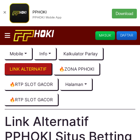
×
PPHOKI
Download
PPHOKI Mobile App
MASUK
DAFTAR
Mobile
Info
Kalkulator Parlay
LINK ALTERNATIF
🔥ZONA PPHOKI
🔥RTP SLOT GACOR
Halaman
🔥RTP SLOT GACOR
Link Alternatif
PPHOKI Situs Betting